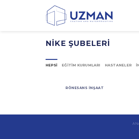
Skip
to
content
NIKE ŞUBELERI
HEPSI
EĞITIM KURUMLARI
HASTANELER
İ
RÖNESANS İNŞAAT
AN