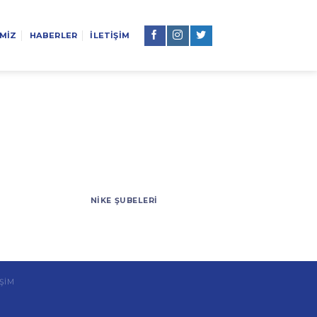
İMİZ
HABERLER
İLETİŞİM
NIKE ŞUBELERI
İŞİM