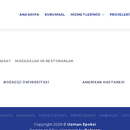
ANASAYFA
KURUMSAL
HİZMETLERİMİZ
PROJELER
NŞAAT
MAĞAZALAR VE RESTORANLAR
BOĞAZIÇI ÜNIVERSITESI
AMERIKAN HASTANESI
ASAYFA
KURUMSAL
HİZMETLERİMİZ
PROJELERİMİZ
HABERLER
İLET
Copyright 2026 ©
Uzman Epoksi